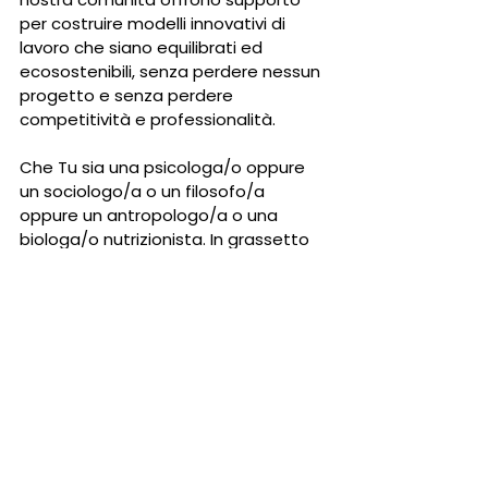
per costruire modelli innovativi di 
lavoro che siano equilibrati ed 
ecosostenibili, senza perdere nessun 
progetto e senza perdere 
competitività e professionalità.
Che Tu sia una psicologa/o oppure 
un sociologo/a o un filosofo/a 
oppure un antropologo/a o una 
biologa/o nutrizionista. In grassetto 
unisciti oggi alla Fondazione 
Eud perchè stiamo cercando degli 
altri professionisti da affiancare ai 
nostri già presenti esperti 
internazionali oltre ad essere inseriti 
nel nostro gruppo come LEADER 
INDIPENDENTI per aiutare e formare 
tutta la nostra Community 
Internazionale, seguendo i nostri 
corsi professionali di preparazione a 