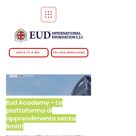
UNISCITI A NOI
FAI UNA DONAZIONE
Eud Academy – La
piattaforma di
apprendimento senza
limiti!