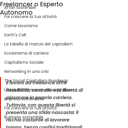
Freelancer o Esperto
Affari sostenibili
Autonomo
Fai crescere la tua attività
Come lavoriamo
Earth's Call
La tabella di marcia del capitalism
Ecosistema di carriera
Capitalismo Sociale
Networking in una crisi
The Social Capitalism Roadmap
Il lavoro da freelance offre 
flessibilità, controllo e la libertà di 
La tabella di marcia del capitalism
plasmare la propria carriera. 
Impresa sostenibile
Tuttavia, con questa libertà si 
Fai crescere la tua attività
presenta una sfida nascosta: il 
Business sostenibile
rischio costante di lavorare 
troppo. Senza confini tradizionali, 