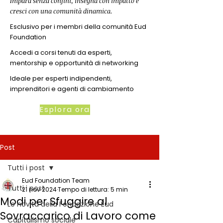
Impara senza confini, insegna con impatto e
cresci con una comunità dinamica.
Esclusivo per i membri della comunità Eud
Foundation
Accedi a corsi tenuti da esperti,
mentorship e opportunità di networking
Ideale per esperti indipendenti,
imprenditori e agenti di cambiamento
Esplora ora
Post
Tutti i post
Eud Foundation Team
Tutti i post
21 nov 2024
Tempo di lettura: 5 min
Modi per Sfuggire al
Le novità della Fondazione Eud
Sovraccarico di Lavoro come
Capitalismo sociale