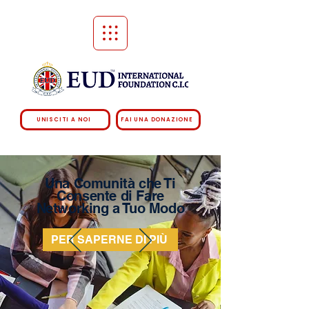
UNISCITI A NOI
FAI UNA DONAZIONE
Una Comunità che Ti
Consente di Fare
Networking a Tuo Modo
PER SAPERNE DI PIÙ