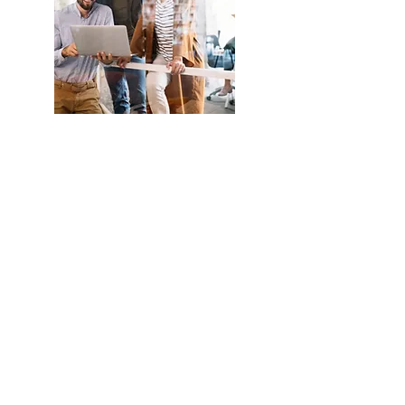
En savoir
plus sur la
Fondation
Eud