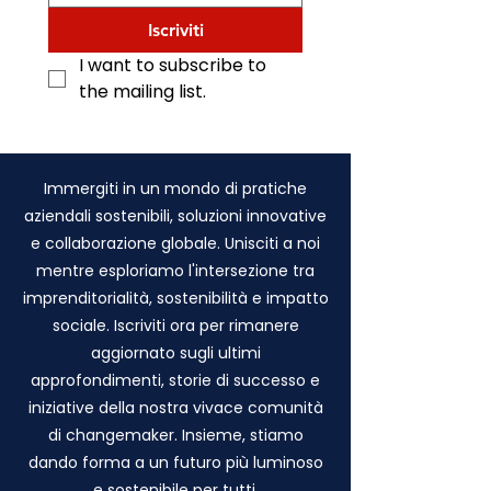
Iscriviti
I want to subscribe to 
the mailing list.
Immergiti in un mondo di pratiche
aziendali sostenibili, soluzioni innovative
e collaborazione globale. Unisciti a noi
mentre esploriamo l'intersezione tra
imprenditorialità, sostenibilità e impatto
sociale. Iscriviti ora per rimanere
aggiornato sugli ultimi
approfondimenti, storie di successo e
iniziative della nostra vivace comunità
di changemaker. Insieme, stiamo
dando forma a un futuro più luminoso
e sostenibile per tutti.