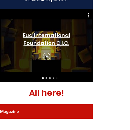
Eud International
Foundation C.I.C.
All here!
Magazine