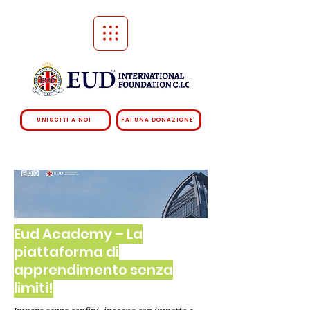
UNISCITI A NOI
FAI UNA DONAZIONE
Eud Academy – La
piattaforma di
apprendimento senza
limiti!