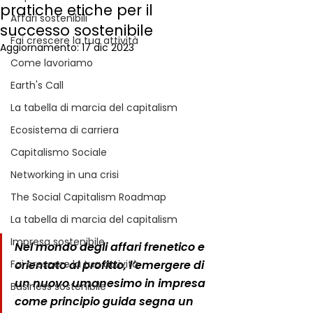
pratiche etiche per il
Affari sostenibili
successo sostenibile
Fai crescere la tua attività
Aggiornamento:
17 dic 2023
Come lavoriamo
Earth's Call
La tabella di marcia del capitalism
Ecosistema di carriera
Capitalismo Sociale
Networking in una crisi
The Social Capitalism Roadmap
La tabella di marcia del capitalism
Impresa sostenibile
Nel mondo degli affari frenetico e 
orientato al profitto, l’emergere di 
Fai crescere la tua attività
un nuovo umanesimo in impresa 
Business sostenibile
come principio guida segna un 