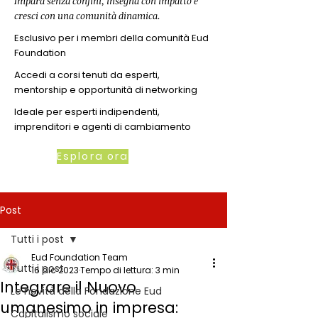
Impara senza confini, insegna con impatto e
cresci con una comunità dinamica.
Esclusivo per i membri della comunità Eud
Foundation
Accedi a corsi tenuti da esperti,
mentorship e opportunità di networking
Ideale per esperti indipendenti,
imprenditori e agenti di cambiamento
Esplora ora
Post
Tutti i post
Eud Foundation Team
Tutti i post
16 dic 2023
Tempo di lettura: 3 min
Integrare il Nuovo
Le novità della Fondazione Eud
umanesimo in impresa:
Capitalismo sociale