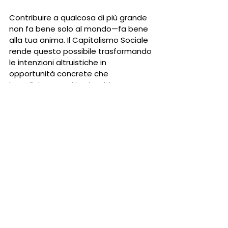
Contribuire a qualcosa di più grande 
non fa bene solo al mondo—fa bene 
alla tua anima. Il Capitalismo Sociale 
rende questo possibile trasformando 
le intenzioni altruistiche in 
opportunità concrete che 
beneficiano tutti i coinvolti.
Alla 
Eud International Foundation 
C.I.C.
, crediamo nel potere 
dell’impatto collettivo. Che tu stia 
guidando un membro, collaborando 
a un progetto comunitario o 
integrando la sostenibilità nella tua 
attività, i tuoi contributi contano. 
Insieme, stiamo costruendo un 
futuro in cui il successo è condiviso, lo 
scopo è prioritario e la felicità è a 
portata di mano per tutti.