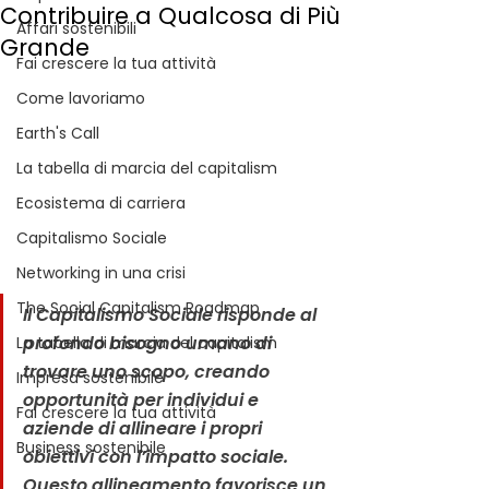
Contribuire a Qualcosa di Più
Affari sostenibili
Grande
Fai crescere la tua attività
Come lavoriamo
Earth's Call
La tabella di marcia del capitalism
Ecosistema di carriera
Capitalismo Sociale
Networking in una crisi
The Social Capitalism Roadmap
Il Capitalismo Sociale risponde al 
profondo bisogno umano di 
La tabella di marcia del capitalism
trovare uno scopo, creando 
Impresa sostenibile
opportunità per individui e 
Fai crescere la tua attività
aziende di allineare i propri 
Business sostenibile
obiettivi con l’impatto sociale. 
Questo allineamento favorisce un 