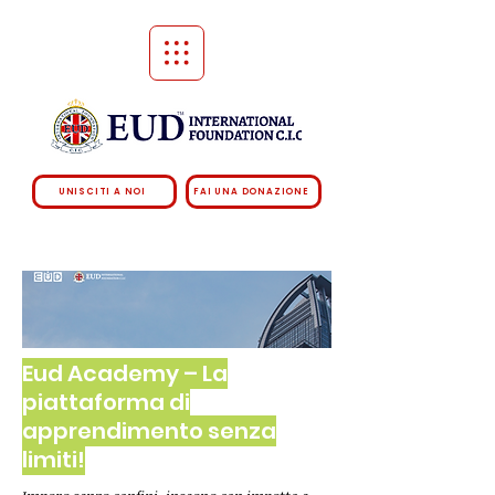
UNISCITI A NOI
FAI UNA DONAZIONE
Eud Academy – La
piattaforma di
apprendimento senza
limiti!