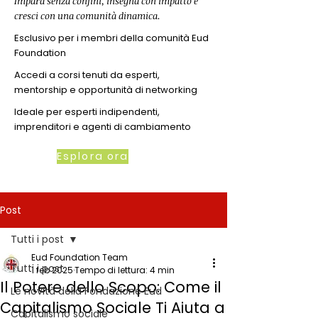
Impara senza confini, insegna con impatto e
cresci con una comunità dinamica.
Esclusivo per i membri della comunità Eud
Foundation
Accedi a corsi tenuti da esperti,
mentorship e opportunità di networking
Ideale per esperti indipendenti,
imprenditori e agenti di cambiamento
Esplora ora
Post
Tutti i post
Eud Foundation Team
Tutti i post
1 feb 2025
Tempo di lettura: 4 min
Il Potere dello Scopo: Come il
Le novità della Fondazione Eud
Capitalismo Sociale Ti Aiuta a
Capitalismo sociale