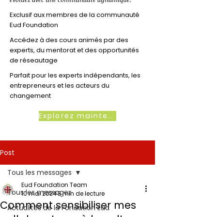
Exclusif aux membres de la communauté
Eud Foundation
Accédez à des cours animés par des
experts, du mentorat et des opportunités
de réseautage
Parfait pour les experts indépendants, les
entrepreneurs et les acteurs du
changement
Explorez maintenant
Post
Tous les messages
Eud Foundation Team
Tous les messages
10 mai 2024
3 min de lecture
Comment sensibiliser mes
Actualités de la Fondation Eud