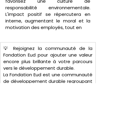
favorisez une culture de 
responsabilité environnementale. 
L'impact positif se répercutera en 
interne, augmentant le moral et la 
motivation des employés, tout en
💡 Rejoignez la communauté de la 
Fondation Eud pour ajouter une valeur 
encore plus brillante à votre parcours 
vers le développement durable.
La Fondation Eud est une communauté 
de développement durable regroupant 
plus de 500 000 entreprises à travers le 
monde. Grâce à notre vaste réseau, 
nous aidons nos membres à trouver 
rapidement des ressources, des 
partenaires et des experts ; A partir de 
là, leurs projets réussissent rapidement 
sur un marché exigeant et compétitif. 
des peintures comme aujourd'hui