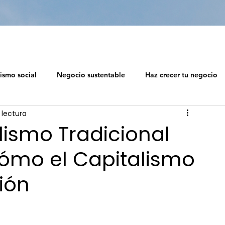
ismo social
Negocio sustentable
Haz crecer tu negocio
 lectura
 social
Diseño de ecosistemas profesionales
lismo Tradicional
Cómo el Capitalismo
Capitalismo Soc
ción