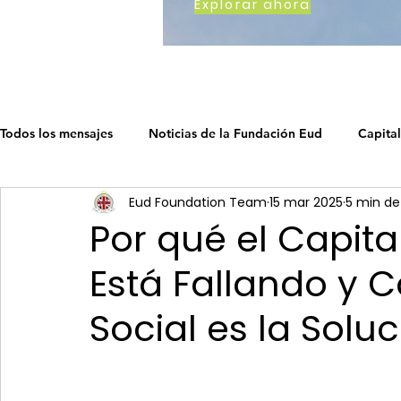
Explorar ahora
Todos los mensajes
Noticias de la Fundación Eud
Capital
Eud Foundation Team
15 mar 2025
5 min de
Cómo trabajamos
Earth's Call
Ruta del capitalismo
Por qué el Capita
Está Fallando y 
La hoja de ruta del capitalismo soc
La Hoja de Ruta del 
Social es la Solu