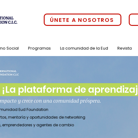
ÚNETE A NOSOTROS
mo Social
Programas
La comunidad de la Eud
Revista
¡La plataforma de aprendizaje
 impacto y crece con una comunidad próspera.
comunidad Eud Foundation
rtos, mentoría y oportunidades de networking
es, emprendedores y agentes de cambio