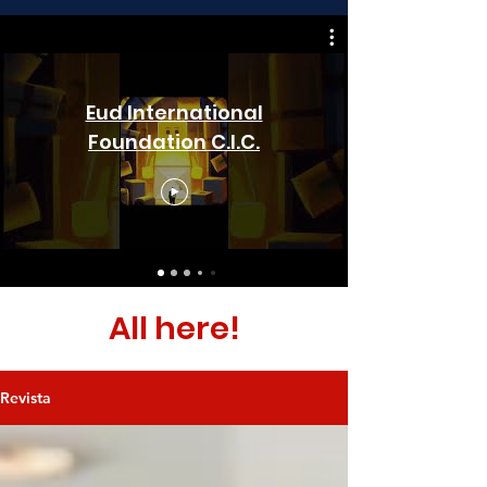
Eud International
Foundation C.I.C.
All here!
Revista