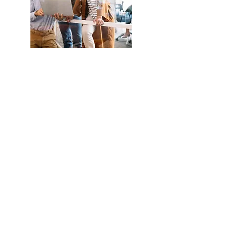
Conozca
más sobre
la
Fundación
Eud