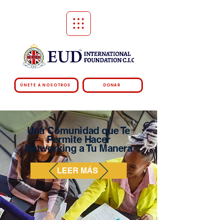
ÚNETE A NOSOTROS
DONAR
Una Comunidad que Te
Permite Hacer
Networking a Tu Manera
LEER MÁS