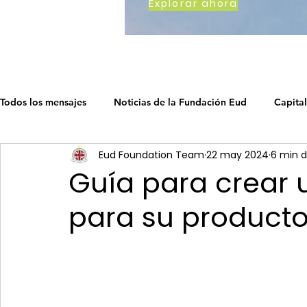
Explorar ahora
Todos los mensajes
Noticias de la Fundación Eud
Capital
Eud Foundation Team
22 may 2024
6 min d
Cómo trabajamos
Earth's Call
Ruta del capitalismo
Guía para crear 
para su producto
La hoja de ruta del capitalismo soc
La Hoja de Ruta del 