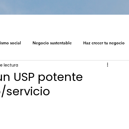
ismo social
Negocio sustentable
Haz crecer tu negocio
e lectura
 social
Diseño de ecosistemas profesionales
un USP potente
/servicio
Capitalismo Soc