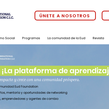
ÚNETE A NOSOTROS
mo Social
Programas
La comunidad de la Eud
Revista
¡La plataforma de aprendizaje
 impacto y crece con una comunidad próspera.
comunidad Eud Foundation
rtos, mentoría y oportunidades de networking
es, emprendedores y agentes de cambio