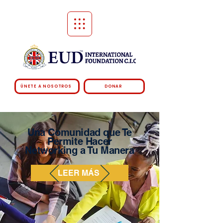
ÚNETE A NOSOTROS
DONAR
Una Comunidad que Te
Permite Hacer
Networking a Tu Manera
LEER MÁS