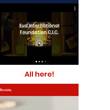
Eud International
Foundation C.I.C.
All here!
Revista