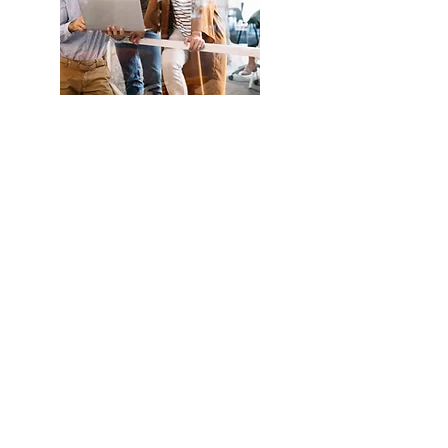
Conozca
más sobre
la
Fundación
Eud