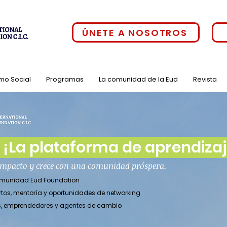
ÚNETE A NOSOTROS
mo Social
Programas
La comunidad de la Eud
Revista
¡La plataforma de aprendizaje
 impacto y crece con una comunidad próspera.
comunidad Eud Foundation
rtos, mentoría y oportunidades de networking
es, emprendedores y agentes de cambio