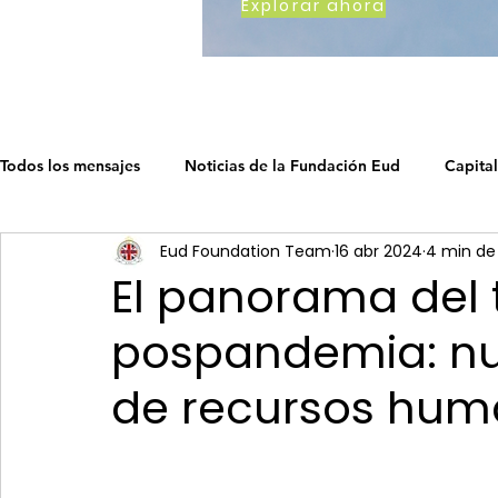
Explorar ahora
Todos los mensajes
Noticias de la Fundación Eud
Capital
Eud Foundation Team
16 abr 2024
4 min de
Cómo trabajamos
Earth's Call
Ruta del capitalismo
El panorama del 
pospandemia: nu
La hoja de ruta del capitalismo soc
La Hoja de Ruta del 
de recursos hum