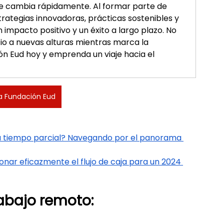
e cambia rápidamente. Al formar parte de 
ategias innovadoras, prácticas sostenibles y 
impacto positivo y un éxito a largo plazo. No 
io a nuevas alturas mientras marca la 
ón Eud hoy y emprenda un viaje hacia el 
a Fundación Eud
 a tiempo parcial? Navegando por el panorama 
ar eficazmente el flujo de caja para un 2024 
rabajo remoto: