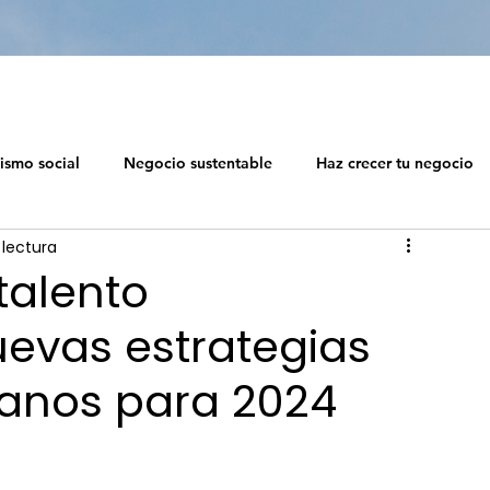
ismo social
Negocio sustentable
Haz crecer tu negocio
 lectura
 social
Diseño de ecosistemas profesionales
talento
evas estrategias
Capitalismo Soc
anos para 2024