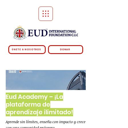
ÚNETE A NOSOTROS
DONAR
Eud Academy – ¡La
plataforma de
aprendizaje ilimitado!
Aprende sin límites, enseña con impacto y crece
con una comunidad próspera.