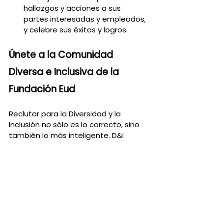
hallazgos y acciones a sus 
partes interesadas y empleados, 
y celebre sus éxitos y logros.
Únete a la Comunidad 
Diversa e Inclusiva de la 
Fundación Eud
Reclutar para la Diversidad y la 
Inclusión no sólo es lo correcto, sino 
también lo más inteligente. D&I 
puede aportar muchos beneficios a 
las empresas, como una mayor 
reserva de talentos, compromiso de 
los empleados, innovación, toma de 
decisiones y rendimiento. Sin 
embargo, la diversidad y la inclusión 
también conllevan muchos desafíos 