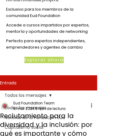
Exclusivo para los miembros de la
comunidad Eud Foundation
Accede a cursos impartidos por expertos,
mentoría y oportunidades de networking
Perfecto para expertos independientes,
emprendedores y agentes de cambio
Explorar ahora
Entrada
Todos los mensajes
Eud Foundation Team
Todos los mensajes
5 mar 2024
5 min de lectura
Reclutamiento para la
Noticias de la Fundación Eud
diversidad y la inclusión: por
Capitalismo social
qué es importante y cómo