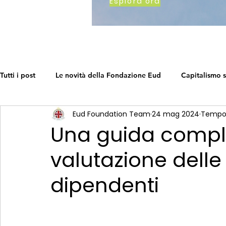
Esplora ora
Tutti i post
Le novità della Fondazione Eud
Capitalismo s
Eud Foundation Team
24 mag 2024
Tempo 
Come lavoriamo
Earth's Call
La tabella di marcia d
Una guida comple
valutazione delle
Networking in una crisi
The Social Capitalism Roadmap
dipendenti
Fai crescere la tua attività
Business sostenibile