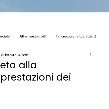
ociale
Affari sostenibili
Fai crescere la tua attività
di lettura: 4 min
el capitalism
Ecosistema di carriera
Capitalismo Sociale
ta alla
 prestazioni dei
La tabella di marcia del capitalism
Impresa sostenibile