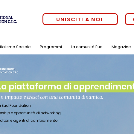
UNISCITI A NOI
pitalismo Sociale
Programmi
La comunità Eud
Magazine
a piattaforma di apprendimento
on impatto e cresci con una comunità dinamica.
tà Eud Foundation
orship e opportunità di networking
enditori e agenti di cambiamento