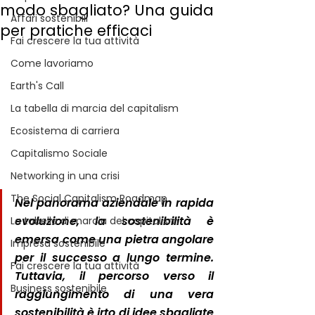
modo sbagliato? Una guida
Affari sostenibili
per pratiche efficaci
Fai crescere la tua attività
Come lavoriamo
Earth's Call
La tabella di marcia del capitalism
Ecosistema di carriera
Capitalismo Sociale
Networking in una crisi
The Social Capitalism Roadmap
Nel panorama aziendale in rapida 
evoluzione, la sostenibilità è 
La tabella di marcia del capitalism
emersa come una pietra angolare 
Impresa sostenibile
per il successo a lungo termine. 
Fai crescere la tua attività
Tuttavia, il percorso verso il 
Business sostenibile
raggiungimento di una vera 
sostenibilità è irto di idee sbagliate 