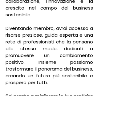
collaborazione, l'innovazione e la 
crescita nel campo del business 
sostenibile.
Diventando membro, avrai accesso a 
risorse preziose, guida esperta e una 
rete di professionisti che la pensano 
allo stesso modo, dedicati a 
promuovere un cambiamento 
positivo. Insieme possiamo 
trasformare il panorama del business, 
creando un futuro più sostenibile e 
prospero per tutti.
Sei pronto a migliorare le tue pratiche 
aziendali sostenibili e ad unirti a una 
comunità di promotori del 
cambiamento? Connettiti oggi 
stesso con la Fondazione Eud e 
intraprendi un viaggio di crescita di 
grande impatto.