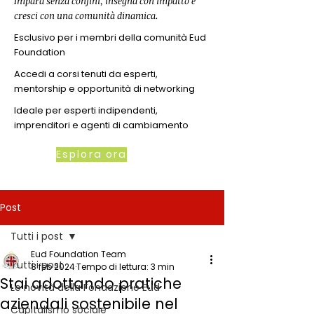
Impara senza confini, insegna con impatto e
cresci con una comunità dinamica.
Esclusivo per i membri della comunità Eud
Foundation
Accedi a corsi tenuti da esperti,
mentorship e opportunità di networking
Ideale per esperti indipendenti,
imprenditori e agenti di cambiamento
Esplora ora
Post
Tutti i post
Eud Foundation Team
Tutti i post
8 feb 2024
Tempo di lettura: 3 min
Stai adottando pratiche
Le novità della Fondazione Eud
aziendali sostenibile nel
Capitalismo sociale