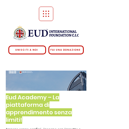
UNISCITI A NOI
FAI UNA DONAZIONE
Eud Academy – La
piattaforma di
apprendimento senza
limiti!