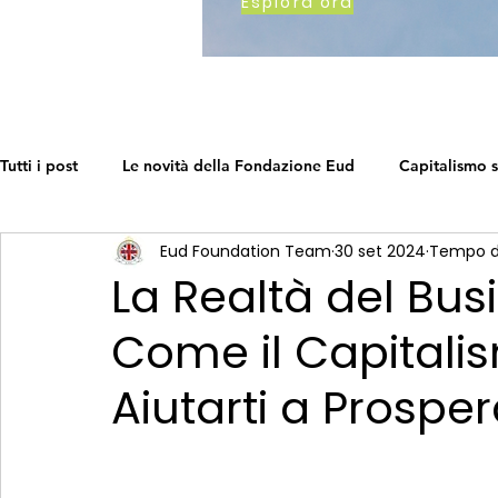
Esplora ora
Tutti i post
Le novità della Fondazione Eud
Capitalismo s
Eud Foundation Team
30 set 2024
Tempo di
Come lavoriamo
Earth's Call
La tabella di marcia d
La Realtà del Bus
Come il Capitali
Networking in una crisi
The Social Capitalism Roadmap
Aiutarti a Prospe
Fai crescere la tua attività
Business sostenibile