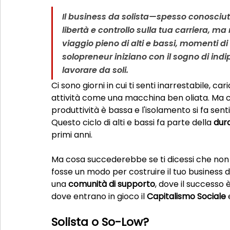
Il 
business da solista
—spesso conosciuto
libertà e controllo sulla tua carriera, ma
viaggio pieno di 
alti e bassi
, momenti di
solopreneur iniziano con il sogno di ind
lavorare da soli
.
Ci sono giorni in cui ti senti inarrestabile, ca
attività come una macchina ben oliata. Ma ci
produttività è bassa e l'isolamento si fa sen
Questo ciclo di alti e bassi fa parte della 
dura
primi anni.
Ma cosa succederebbe se ti dicessi che non
fosse un modo per costruire il tuo business d
una 
comunità di supporto
, dove il successo
dove entrano in gioco il 
Capitalismo Sociale
 
Solista o So-Low?