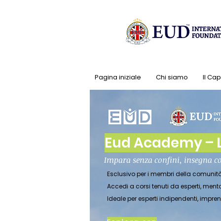
Pagina iniziale
Chi siamo
Il Ca
Eud Academy – L
Impara senza confini, insegna c
Esclusivo per i membri della comuni
Accedi a corsi tenuti da esperti, ment
Ideale per esperti indipendenti, impr