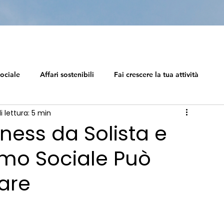
ociale
Affari sostenibili
Fai crescere la tua attività
 lettura: 5 min
el capitalism
Ecosistema di carriera
Capitalismo Sociale
iness da Solista e
smo Sociale Può
La tabella di marcia del capitalism
Impresa sostenibile
rare