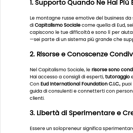
1. Supporto Quando Ne Hai Più 
Le montagne russe emotive del business da s
di 
Capitalismo Sociale
 come quella di Eud, s
capiscono le tue difficoltà e sono lì per aiuta
—sei parte di un sistema più grande che supp
2. Risorse e Conoscenze Condiv
Nel Capitalismo Sociale, le 
risorse sono cond
Hai accesso a consigli di esperti, 
tutoraggio
 
Con 
Eud International Foundation C.I.C.
, puoi
guida di consulenti e connetterti con persone
clienti.
3. Libertà di Sperimentare e Cr
Essere un solopreneur significa sperimenta