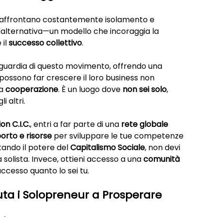
 affrontano costantemente isolamento e 
n'alternativa—un modello che incoraggia la 
 il 
successo collettivo
.
nguardia di questo movimento, offrendo una 
possono far crescere il loro business non 
a 
cooperazione
. È un luogo dove 
non sei solo
, 
i altri.
on C.I.C.
, entri a far parte di una 
rete globale 
orto e risorse
 per sviluppare le tue competenze 
tando il potere del 
Capitalismo Sociale
, non devi 
 solista. Invece, ottieni accesso a una 
comunità 
uccesso quanto lo sei tu.
uta i Solopreneur a Prosperare