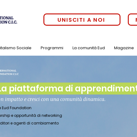
UNISCITI A NOI
pitalismo Sociale
Programmi
La comunità Eud
Magazine
a piattaforma di apprendimento
on impatto e cresci con una comunità dinamica.
tà Eud Foundation
orship e opportunità di networking
enditori e agenti di cambiamento