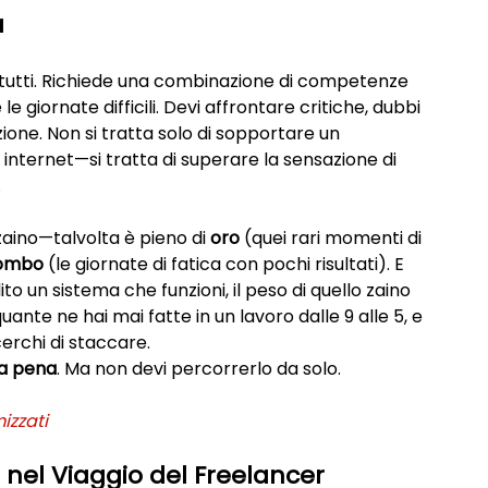
a
 tutti. Richiede una combinazione di competenze 
le giornate difficili. Devi affrontare critiche, dubbi 
ione. Non si tratta solo di sopportare un 
nternet—si tratta di superare la sensazione di 
.
ino—talvolta è pieno di 
oro
 (quei rari momenti di 
ombo
 (le giornate di fatica con pochi risultati). E 
ito un sistema che funzioni, il peso di quello zaino 
ante ne hai mai fatte in un lavoro dalle 9 alle 5, e 
erchi di staccare.
la pena
. Ma non devi percorrerlo da solo.
izzati
e nel Viaggio del Freelancer