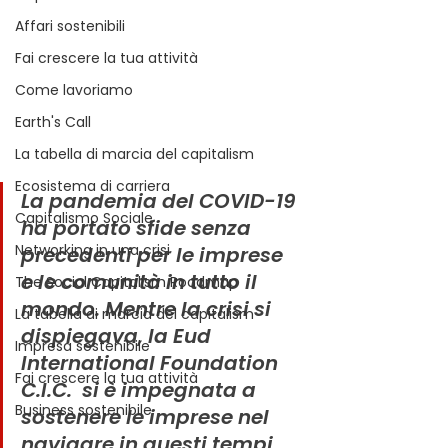
Affari sostenibili
Fai crescere la tua attività
Come lavoriamo
Earth's Call
La tabella di marcia del capitalism
Ecosistema di carriera
La pandemia del COVID-19 
Capitalismo Sociale
ha portato sfide senza 
Networking in una crisi
precedenti per le imprese 
e le comunità in tutto il 
The Social Capitalism Roadmap
mondo. Mentre la crisi si 
La tabella di marcia del capitalism
dispiegava, la Eud 
Impresa sostenibile
International Foundation 
Fai crescere la tua attività
C.I.C.  si è impegnata a 
Business sostenibile
sostenere le imprese nel 
navigare in questi tempi 