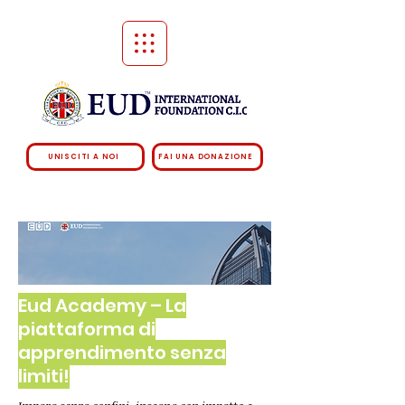
UNISCITI A NOI
FAI UNA DONAZIONE
Eud Academy – La
piattaforma di
apprendimento senza
limiti!