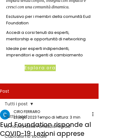
Impara senza confini, insegna con impatto e
cresci con una comunità dinamica.
Esclusivo per i membri della comunità Eud
Foundation
Accedi a corsi tenuti da esperti,
mentorship e opportunità di networking
Ideale per esperti indipendenti,
imprenditori e agenti di cambiamento
Esplora ora
Post
Tutti i post
CIRO FERRARO
Tutti i post
23 ago 2023
Tempo di lettura: 3 min
Eud Foundation risponde al
Le novità della Fondazione Eud
COVID-19: Lezioni apprese
Capitalismo sociale