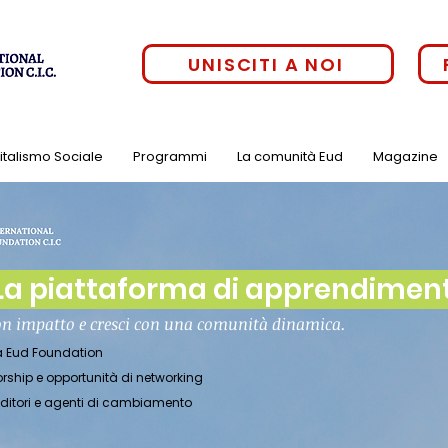
UNISCITI A NOI
pitalismo Sociale
Programmi
La comunità Eud
Magazine
a piattaforma di apprendimento
on impatto e cresci con una comunità dinamica.
tà Eud Foundation
orship e opportunità di networking
enditori e agenti di cambiamento