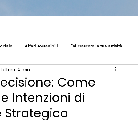
ociale
Affari sostenibili
Fai crescere la tua attività
lettura: 4 min
el capitalism
Ecosistema di carriera
Capitalismo Sociale
Decisione: Come
e Intenzioni di
La tabella di marcia del capitalism
Impresa sostenibile
e Strategica