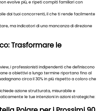
 non evolve più, e ripeti compiti familiari con 
ibile dai tuoi concorrenti, il che ti rende facilmente 
are, ma indicatori di una mancanza di direzione 
o: Trasformare le 
iew, i professionisti indipendenti che definiscono 
iane a obiettivi a lungo termine riportano fino al 
uadagnano circa il 30% in più rispetto a coloro che 
ichiede azione strutturata, misurabile e 
icamente le tue intenzioni in azioni strategiche:
tella Polare per i Prossimi 90 