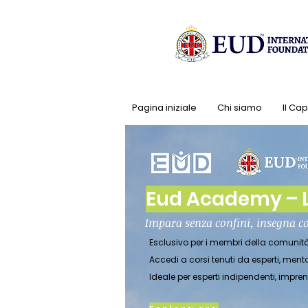
Pagina iniziale
Chi siamo
Il Ca
Eud Academy – L
Impara senza confini, insegna c
Esclusivo per i membri della comuni
Accedi a corsi tenuti da esperti, ment
Ideale per esperti indipendenti, impr