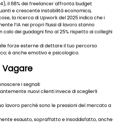
), il 68% dei freelancer affronta budget 
uttuanti e crescente instabilità economica, 
ose, la ricerca di Upwork del 2025 indica che i 
nte l’IA nei propri flussi di lavoro stanno 
alo dei guadagni fino al 25% rispetto ai colleghi 
le forze esterne di dettare il tuo percorso 
ico; è anche emotivo e psicologico.
l Vagare
onoscere i segnali:
tantemente nuovi clienti invece di sceglierli 
 tuo lavoro perché sono le pressioni del mercato a 
mente esausto, sopraffatto e insoddisfatto, anche 