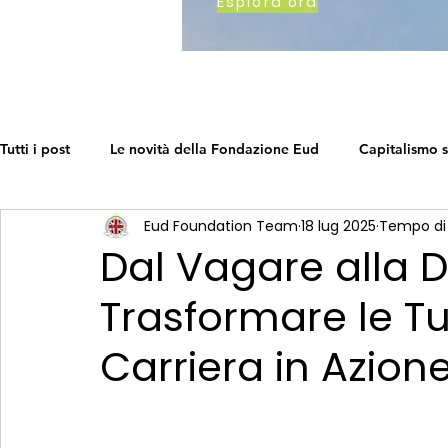
Esplora ora
Tutti i post
Le novità della Fondazione Eud
Capitalismo s
Eud Foundation Team
18 lug 2025
Tempo di 
Come lavoriamo
Earth's Call
La tabella di marcia d
Dal Vagare alla 
Trasformare le Tu
Networking in una crisi
The Social Capitalism Roadmap
Carriera in Azion
Fai crescere la tua attività
Business sostenibile