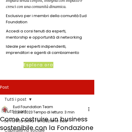
Impara senza confini, insegna con impatto e
cresci con una comunità dinamica.
Esclusivo per i membri della comunità Eud
Foundation
Accedi a corsi tenuti da esperti,
mentorship e opportunità di networking
Ideale per esperti indipendenti,
imprenditori e agenti di cambiamento
Esplora ora
Post
Tutti i post
Eud Foundation Team
Tutti i post
22 set 2023
Tempo di lettura: 3 min
Come costruire un business
Le novità della Fondazione Eud
sostenibile con la Fondazione
Capitalismo sociale