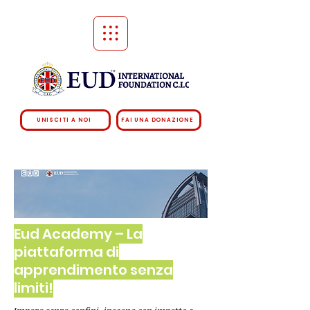
UNISCITI A NOI
FAI UNA DONAZIONE
Eud Academy – La
piattaforma di
apprendimento senza
limiti!