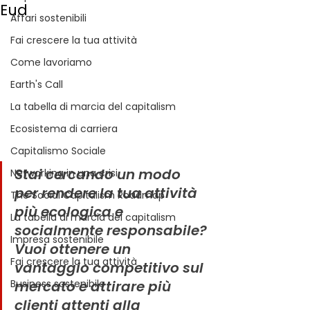
Eud
Affari sostenibili
Fai crescere la tua attività
Come lavoriamo
Earth's Call
La tabella di marcia del capitalism
Ecosistema di carriera
Capitalismo Sociale
Stai cercando un modo 
Networking in una crisi
per rendere la tua attività 
The Social Capitalism Roadmap
più ecologica e 
La tabella di marcia del capitalism
socialmente responsabile? 
Impresa sostenibile
Vuoi ottenere un 
Fai crescere la tua attività
vantaggio competitivo sul 
mercato e attirare più 
Business sostenibile
clienti attenti alla 