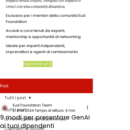
Impara senza confini, insegna con impatto e
cresci con una comunità dinamica.
Esclusivo per i membri della comunità Eud
Foundation
Accedi a corsi tenuti da esperti,
mentorship e opportunità di networking
Ideale per esperti indipendenti,
imprenditori e agenti di cambiamento
Esplora ora
Post
Tutti i post
Eud Foundation Team
Tutti i post
21 mar 2024
Tempo di lettura: 4 min
9 modi per presentare GenAI
Le novità della Fondazione Eud
ai tuoi dipendenti
Capitalismo sociale