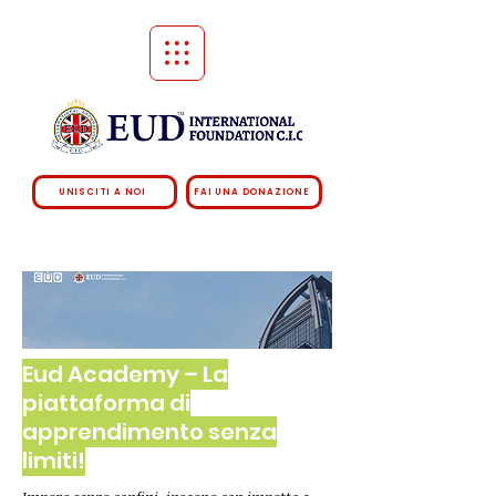
UNISCITI A NOI
FAI UNA DONAZIONE
Eud Academy – La
piattaforma di
apprendimento senza
limiti!