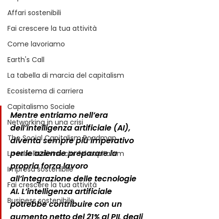
Affari sostenibili
Fai crescere la tua attività
Come lavoriamo
Earth's Call
La tabella di marcia del capitalism
Ecosistema di carriera
Capitalismo Sociale
Mentre entriamo nell’era 
Networking in una crisi
dell’intelligenza artificiale (AI), 
The Social Capitalism Roadmap
diventa sempre più imperativo 
per le aziende preparare la 
La tabella di marcia del capitalism
propria forza lavoro 
Impresa sostenibile
all’integrazione delle tecnologie 
Fai crescere la tua attività
AI. L’intelligenza artificiale 
Business sostenibile
potrebbe contribuire con un 
aumento netto del 21% al PIL degli 