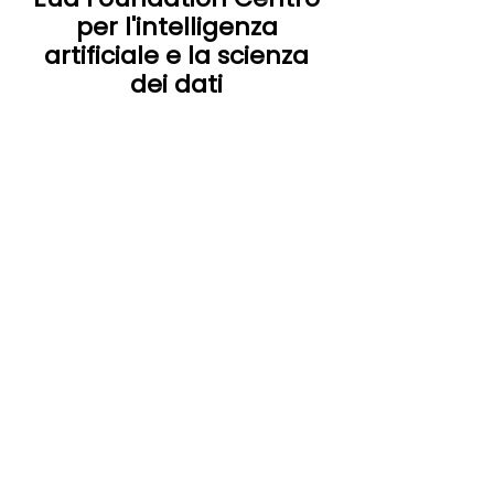
per l'intelligenza
artificiale e la scienza
dei dati
Bangalore, India
Intelligenza artificiale,
apprendimento automatico, scienza
dei dati, elaborazione del
linguaggio naturale.