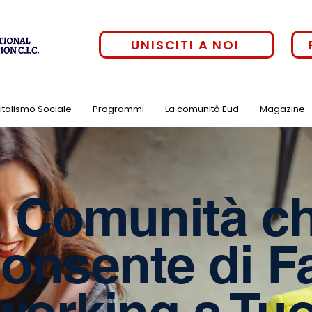
UNISCITI A NOI
pitalismo Sociale
Programmi
La comunità Eud
Magazine
 Comunità c
Consente di F
working a Tu