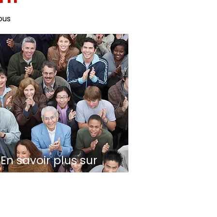
ous
En savoir plus sur
le capitalisme
social