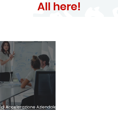
All here!
di Accelerazione Aziendale:
cesso