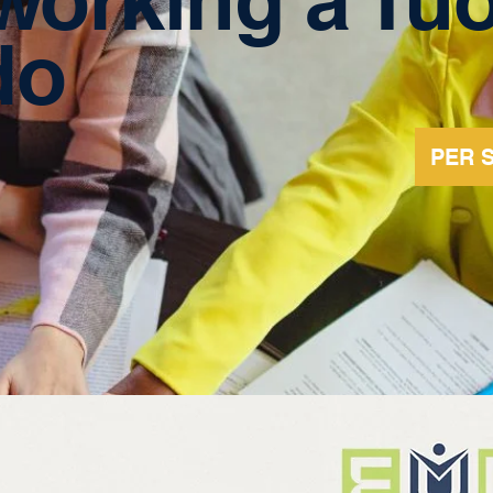
do
PER S