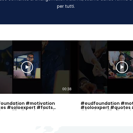
per tutti.
00:38
oundation #motivation
#eudfoundation #mot
es #soloexpert #facts
#soloexpert #quotes 
lancelife #motivational
#freelancelife #mind
ration