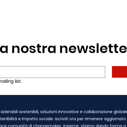
alla nostra newslette
iling list.
ziendali sostenibili, soluzioni innovative e collaborazione global
stenibilità e impatto sociale. Iscriviti ora per rimanere aggiornato
vivace comunità di changemaker. Insieme, stiamo dando forma a u