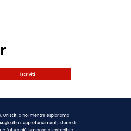
r
Iscriviti
e. Unisciti a noi mentre esploriamo
 sugli ultimi approfondimenti, storie di
n futuro più luminoso e sostenibile