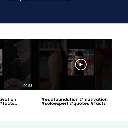
00:53
00:49
ivation
#eudfoundation #motivation
#facts
#soloexpert #quotes #facts
set