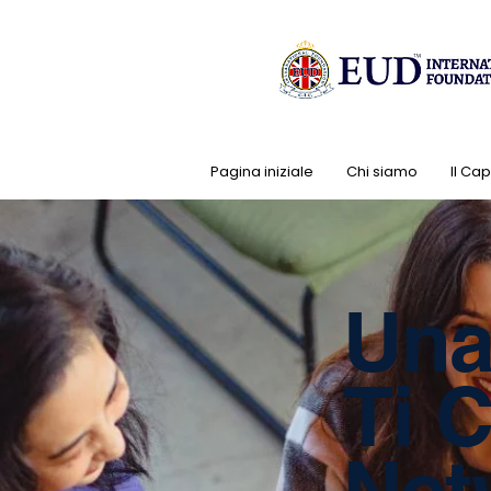
Pagina iniziale
Chi siamo
Il Ca
Una
Ti 
Net