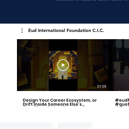
Eud International Foundation C.I.C.
01:09
Design Your Career Ecosystem, or
#eudf
Drift Inside Someone Else’s
#quot
#eudfoundation #motivation
#free
#quotes
#inspi