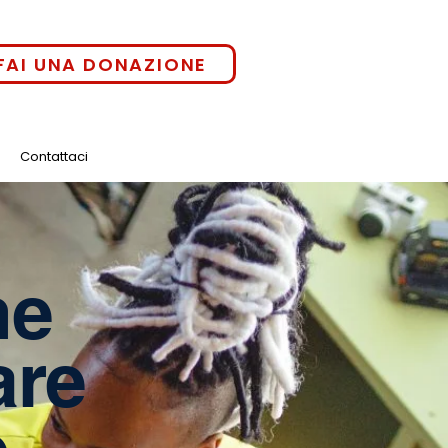
FAI UNA DONAZIONE
Contattaci
he
are
o