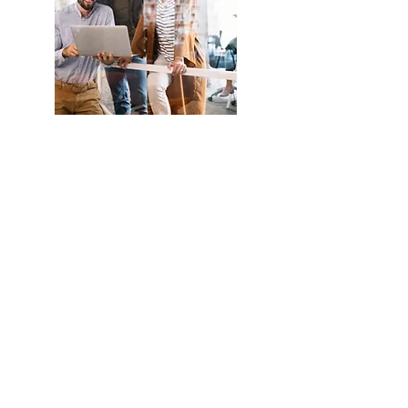
En savoir
plus sur la
Fondation
Eud