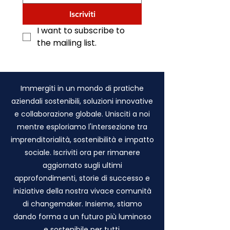
Iscriviti
I want to subscribe to 
the mailing list.
Immergiti in un mondo di pratiche
aziendali sostenibili, soluzioni innovative
e collaborazione globale. Unisciti a noi
mentre esploriamo l'intersezione tra
imprenditorialità, sostenibilità e impatto
sociale. Iscriviti ora per rimanere
aggiornato sugli ultimi
approfondimenti, storie di successo e
iniziative della nostra vivace comunità
di changemaker. Insieme, stiamo
dando forma a un futuro più luminoso
e sostenibile per tutti.