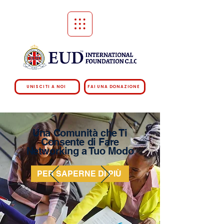
UNISCITI A NOI
FAI UNA DONAZIONE
Una Comunità che Ti
Consente di Fare
Networking a Tuo Modo
PER SAPERNE DI PIÙ