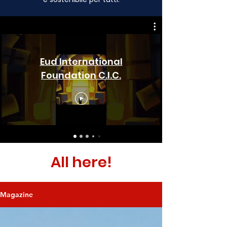
Eud International
Foundation C.I.C.
All here!
Magazine