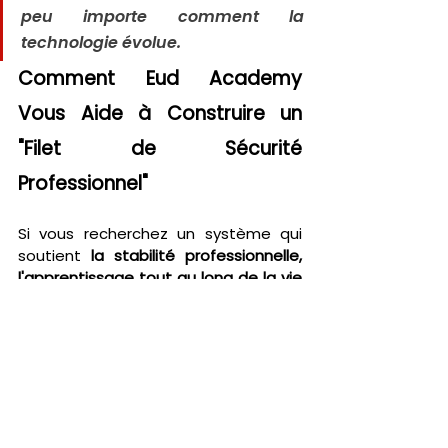
peu importe comment la 
technologie évolue.
Comment Eud Academy 
Vous Aide à Construire un 
"Filet de Sécurité 
Professionnel"
Si vous recherchez un système qui 
soutient 
la stabilité professionnelle, 
l'apprentissage tout au long de la vie 
et la collaboration
, 
Eud 
Academy
 offre une solution unique. 
Ce n'est pas seulement une 
plateforme d'apprentissage passif—
c'est une plateforme 
d'
apprentissage actif, axé sur la 
communauté.