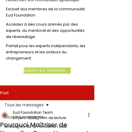
Exclusif aux membres de la communauté
Eud Foundation
Accédez à des cours animés par des
experts, du mentorat et des opportunités
de réseautage
Parfait pour les experts indépendants, les
entrepreneurs et les acteurs du
changement
Explorez maintenant
Post
Tous les messages
Eud Foundation Team
Tous les messages
30 janv. 2025
7 min de lecture
Pourquoi Maîtriser de
Actualités de la Fondation Eud