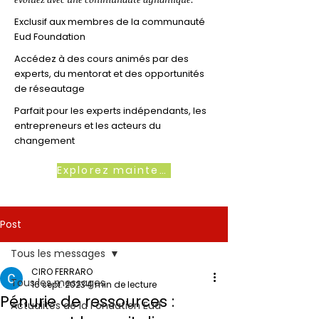
Exclusif aux membres de la communauté
Eud Foundation
Accédez à des cours animés par des
experts, du mentorat et des opportunités
de réseautage
Parfait pour les experts indépendants, les
entrepreneurs et les acteurs du
changement
Explorez maintenant
Post
Tous les messages
CIRO FERRARO
Tous les messages
16 sept. 2023
4 min de lecture
Pénurie de ressources :
Actualités de la Fondation Eud