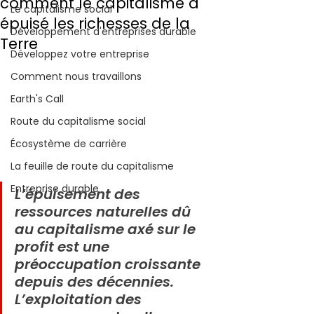
comment le capitalisme a
Le capitalisme social
épuisé les richesses de la
Développement d'entreprises durable
Terre
Développez votre entreprise
Comment nous travaillons
Earth's Call
Route du capitalisme social
Écosystème de carrière
La feuille de route du capitalisme
Entreprise durable
L’épuisement des 
ressources naturelles dû 
au capitalisme axé sur le 
profit est une 
préoccupation croissante 
depuis des décennies. 
L’exploitation des 