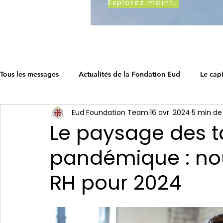
Explorez maintenant
Tous les messages
Actualités de la Fondation Eud
Le capi
Eud Foundation Team
16 avr. 2024
5 min de
Développez votre entreprise
Comment nous travaillons
Le paysage des t
pandémique : nou
Écosystème de carrière
La feuille de route du capitalism
RH pour 2024