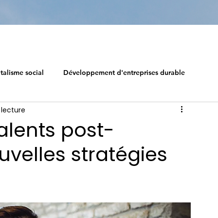
talisme social
Développement d'entreprises durable
 lecture
Earth's Call
Route du capitalisme social
alents post-
velles stratégies
e
Entreprise durable