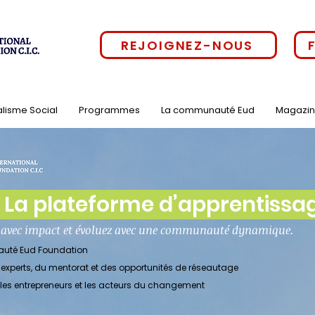
REJOIGNEZ-NOUS
alisme Social
Programmes
La communauté Eud
Magazi
a plateforme d’apprentissage
z avec impact et évoluez avec une communauté dynamique.
auté Eud Foundation
xperts, du mentorat et des opportunités de réseautage
, les entrepreneurs et les acteurs du changement