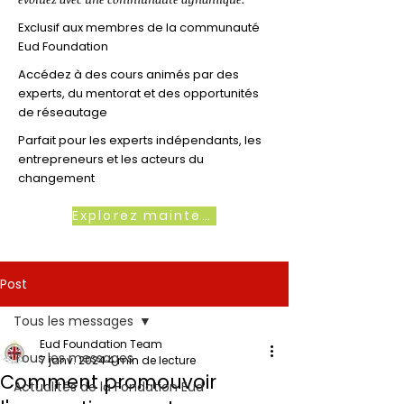
Exclusif aux membres de la communauté
Eud Foundation
Accédez à des cours animés par des
experts, du mentorat et des opportunités
de réseautage
Parfait pour les experts indépendants, les
entrepreneurs et les acteurs du
changement
Explorez maintenant
Post
Tous les messages
Eud Foundation Team
Tous les messages
7 janv. 2024
4 min de lecture
Comment promouvoir
Actualités de la Fondation Eud