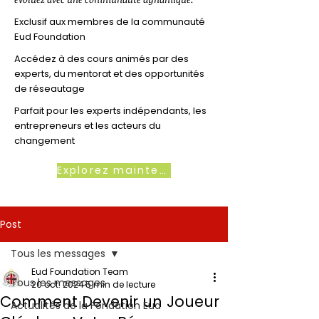
Exclusif aux membres de la communauté
Eud Foundation
Accédez à des cours animés par des
experts, du mentorat et des opportunités
de réseautage
Parfait pour les experts indépendants, les
entrepreneurs et les acteurs du
changement
Explorez maintenant
Post
Tous les messages
Eud Foundation Team
Tous les messages
20 oct. 2024
5 min de lecture
Comment Devenir un Joueur
Actualités de la Fondation Eud