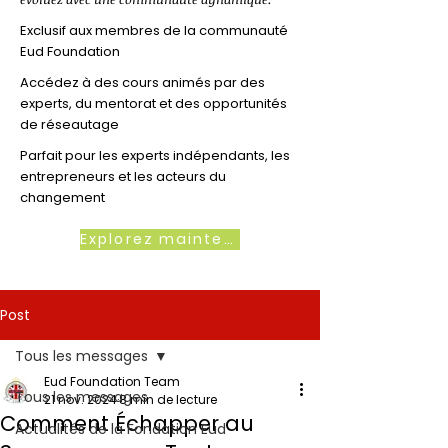
Exclusif aux membres de la communauté
Eud Foundation
Accédez à des cours animés par des
experts, du mentorat et des opportunités
de réseautage
Parfait pour les experts indépendants, les
entrepreneurs et les acteurs du
changement
Explorez maintenant
Post
Tous les messages
Eud Foundation Team
Tous les messages
21 nov. 2024
8 min de lecture
Comment Échapper au
Actualités de la Fondation Eud