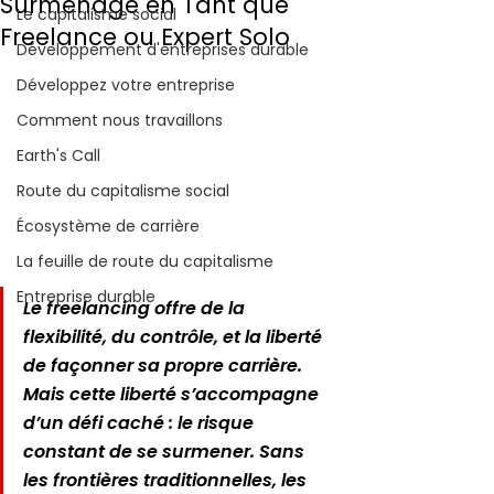
Surmenage en Tant que
Le capitalisme social
Freelance ou Expert Solo
Développement d'entreprises durable
Développez votre entreprise
Comment nous travaillons
Earth's Call
Route du capitalisme social
Écosystème de carrière
La feuille de route du capitalisme
Entreprise durable
Le freelancing offre de la 
flexibilité, du contrôle, et la liberté 
de façonner sa propre carrière. 
Mais cette liberté s’accompagne 
d’un défi caché : le risque 
constant de se surmener. Sans 
les frontières traditionnelles, les 