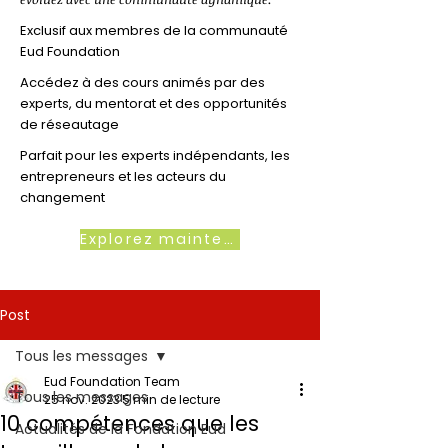
Exclusif aux membres de la communauté
Eud Foundation
Accédez à des cours animés par des
experts, du mentorat et des opportunités
de réseautage
Parfait pour les experts indépendants, les
entrepreneurs et les acteurs du
changement
Explorez maintenant
Post
Tous les messages
Eud Foundation Team
Tous les messages
25 nov. 2023
5 min de lecture
10 compétences que les
Actualités de la Fondation Eud