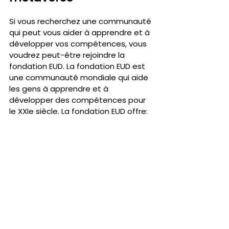
Si vous recherchez une communauté 
qui peut vous aider à apprendre et à 
développer vos compétences, vous 
voudrez peut-être rejoindre la 
fondation EUD. La fondation EUD est 
une communauté mondiale qui aide 
les gens à apprendre et à 
développer des compétences pour 
le XXIe siècle. La fondation EUD offre:
Accès à un réseau d'experts, de 
mentors et de pairs qui peuvent 
soutenir vos objectifs 
d'apprentissage et de carrière
Accès à une bibliothèque de 
ressources sélectionnées et de 
qualité sur divers sujets et 
compétences
Accès à une plateforme qui vous 
permet de créer, partager et 