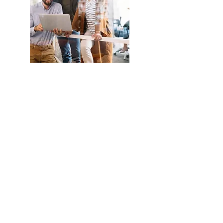
En savoir
plus sur la
Fondation
Eud