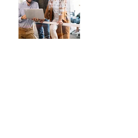
En savoir
plus sur la
Fondation
Eud