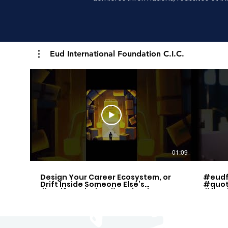
Eud International Foundation C.I.C.
01:09
Design Your Career Ecosystem, or
#eudf
Drift Inside Someone Else’s
#quot
#eudfoundation #motivation
#free
#quotes
#inspi