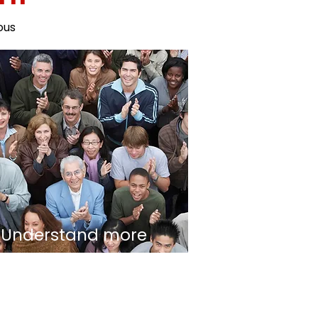
ous
Understand more
about Social
Capitalism