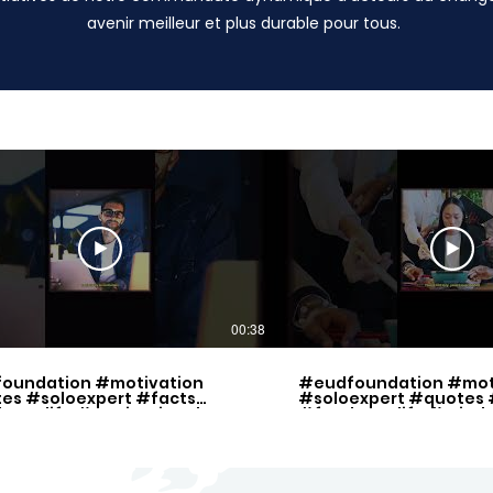
avenir meilleur et plus durable pour tous.
00:38
oundation #motivation
#eudfoundation #mot
es #soloexpert #facts
#soloexpert #quotes 
lancelife #motivational
#freelancelife #mind
ration