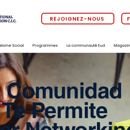
REJOIGNEZ-NOUS
alisme Social
Programmes
La communauté Eud
Magazi
 Comunidad
 Te Permite
er Networkin