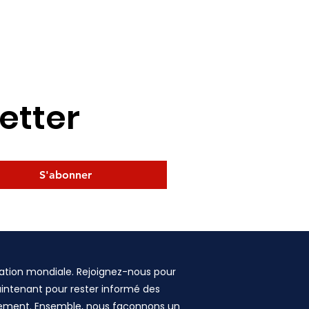
etter
S'abonner
ation mondiale. Rejoignez-nous pour
maintenant pour rester informé des
ngement. Ensemble, nous façonnons un