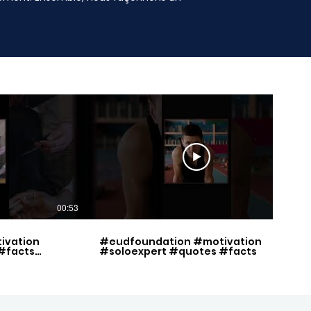
00:53
00:49
ivation
#eudfoundation #motivation
#facts
#soloexpert #quotes #facts
set