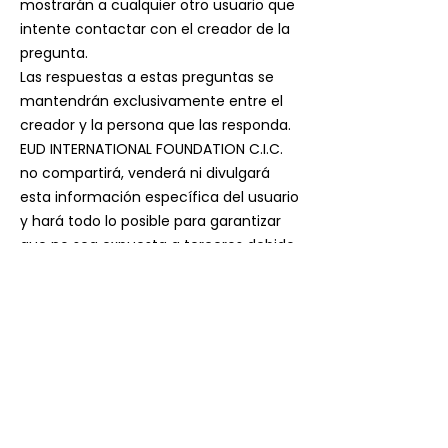
mostrarán a cualquier otro usuario que
intente contactar con el creador de la
pregunta.
Las respuestas a estas preguntas se
mantendrán exclusivamente entre el
creador y la persona que las responda.
EUD INTERNATIONAL FOUNDATION C.I.C.
no compartirá, venderá ni divulgará
esta información específica del usuario
y hará todo lo posible para garantizar
que no sea expuesta a terceros debido
a posibles brechas de seguridad o
amenazas externas.
CAMBIOS
EUD INTERNATIONAL FOUNDATION C.I.C.
se reserva el derecho de modificar la
política de privacidad y los términos de
uso en cualquier momento, sin previo