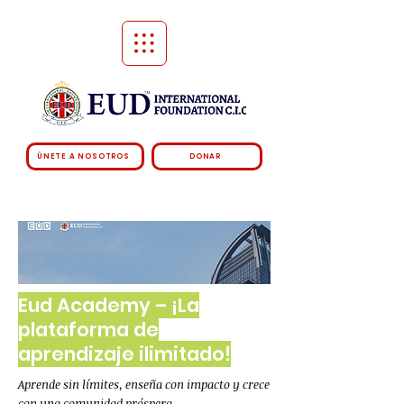
ÚNETE A NOSOTROS
DONAR
Eud Academy – ¡La
plataforma de
aprendizaje ilimitado!
Aprende sin límites, enseña con impacto y crece
con una comunidad próspera.