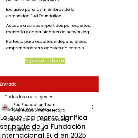
Exclusivo para los miembros de la
comunidad Eud Foundation
Accede a cursos impartidos por expertos,
mentoría y oportunidades de networking
Perfecto para expertos independientes,
emprendedores y agentes de cambio
Explorar ahora
Entrada
Todos los mensajes
Eud Foundation Team
Todos los mensajes
5 ene 2025
6 min de lectura
Lo que realmente significa
Noticias de la Fundación Eud
ser parte de la Fundación
Capitalismo social
Internacional Eud en 2025