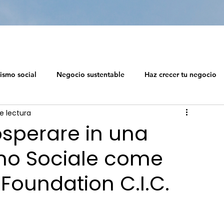
ismo social
Negocio sustentable
Haz crecer tu negocio
e lectura
 social
Diseño de ecosistemas profesionales
osperare in una
smo Sociale come
Capitalismo Soc
 Foundation C.I.C.