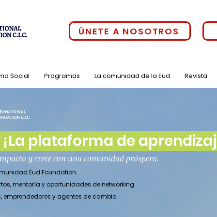
ÚNETE A NOSOTROS
mo Social
Programas
La comunidad de la Eud
Revista
¡La plataforma de aprendizaje
 impacto y crece con una comunidad próspera.
comunidad Eud Foundation
rtos, mentoría y oportunidades de networking
es, emprendedores y agentes de cambio