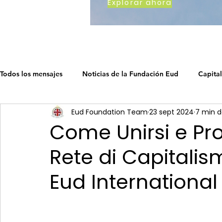
Explorar ahora
Todos los mensajes
Noticias de la Fundación Eud
Capital
Eud Foundation Team
23 sept 2024
7 min d
Cómo trabajamos
Earth's Call
Ruta del capitalismo
Come Unirsi e Pr
Rete di Capitali
La hoja de ruta del capitalismo soc
La Hoja de Ruta del 
Eud International