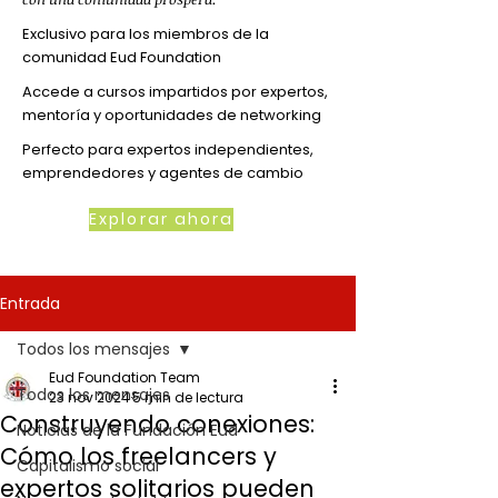
Exclusivo para los miembros de la
comunidad Eud Foundation
Accede a cursos impartidos por expertos,
mentoría y oportunidades de networking
Perfecto para expertos independientes,
emprendedores y agentes de cambio
Explorar ahora
Entrada
Todos los mensajes
Eud Foundation Team
Todos los mensajes
23 nov 2024
5 min de lectura
Construyendo conexiones:
Noticias de la Fundación Eud
Cómo los freelancers y
Capitalismo social
expertos solitarios pueden