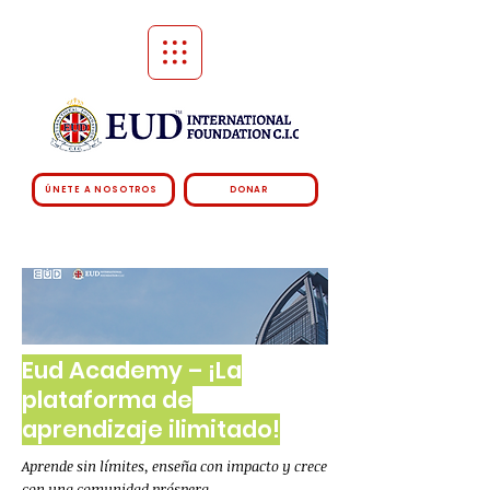
ÚNETE A NOSOTROS
DONAR
Eud Academy – ¡La
plataforma de
aprendizaje ilimitado!
Aprende sin límites, enseña con impacto y crece
con una comunidad próspera.