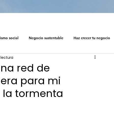
ismo social
Negocio sustentable
Haz crecer tu negocio
 lectura
 social
Diseño de ecosistemas profesionales
una red de
iera para mi
Capitalismo Soc
 la tormenta