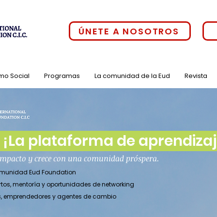
ÚNETE A NOSOTROS
mo Social
Programas
La comunidad de la Eud
Revista
¡La plataforma de aprendizaje
 impacto y crece con una comunidad próspera.
comunidad Eud Foundation
rtos, mentoría y oportunidades de networking
es, emprendedores y agentes de cambio