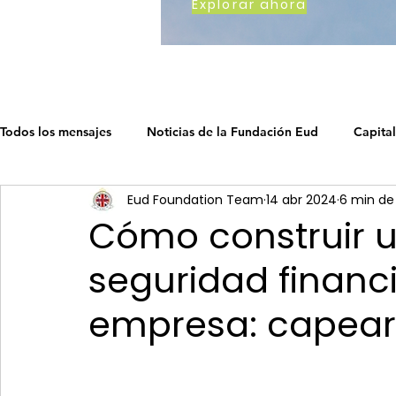
Explorar ahora
Todos los mensajes
Noticias de la Fundación Eud
Capital
Eud Foundation Team
14 abr 2024
6 min de
Cómo trabajamos
Earth's Call
Ruta del capitalismo
Cómo construir 
seguridad financ
La hoja de ruta del capitalismo soc
La Hoja de Ruta del 
empresa: capear