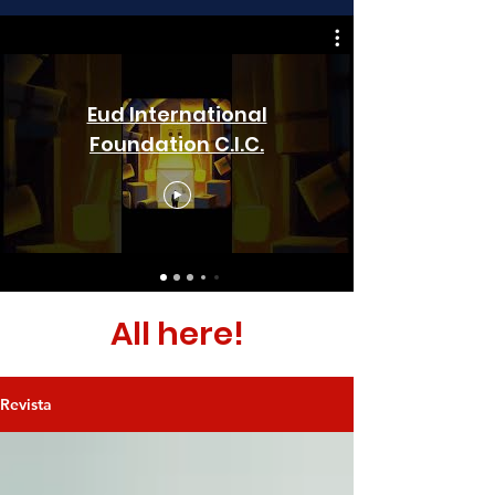
Eud International
Foundation C.I.C.
All here!
Revista