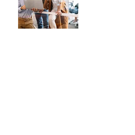
Conozca
más sobre
la
Fundación
Eud