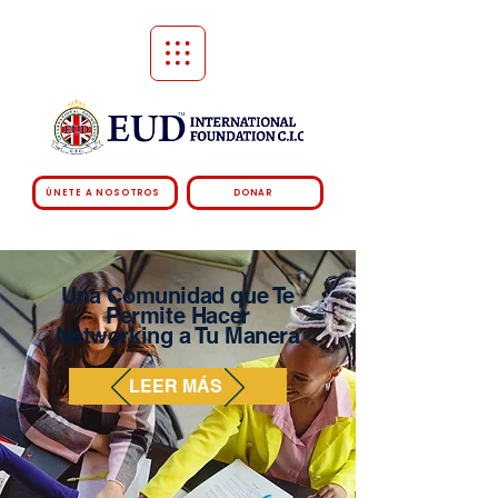
ÚNETE A NOSOTROS
DONAR
Una Comunidad que Te
Permite Hacer
Networking a Tu Manera
LEER MÁS