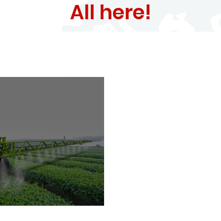
All here!
ismo social