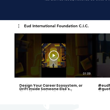
Eud International Foundation C.I.C.
01:09
Design Your Career Ecosystem, or
#eudf
Drift Inside Someone Else’s
#quot
#eudfoundation #motivation
#free
#quotes
#inspi