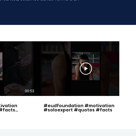
00:53
00:49
ivation
#eudfoundation #motivation
#facts
#soloexpert #quotes #facts
set