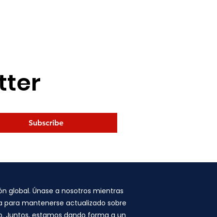
tter
Subscribe
n global. Únase a nosotros mientras
ora para mantenerse actualizado sobre
bio. Juntos, estamos dando forma a un