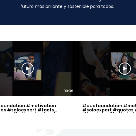
futuro más brillante y sostenible para todos.
00:38
oundation #motivation
#eudfoundation #mot
es #soloexpert #facts
#soloexpert #quotes 
lancelife #motivational
#freelancelife #mind
ration