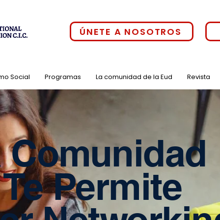
ÚNETE A NOSOTROS
mo Social
Programas
La comunidad de la Eud
Revista
 Comunidad
 Te Permite
er Networkin