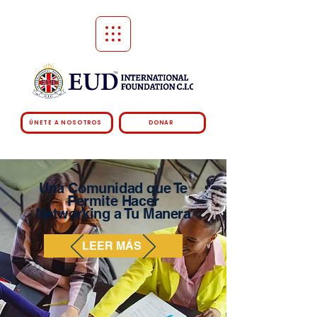
ÚNETE A NOSOTROS
DONAR
Una Comunidad que Te
Permite Hacer
Networking a Tu Manera
LEER MÁS