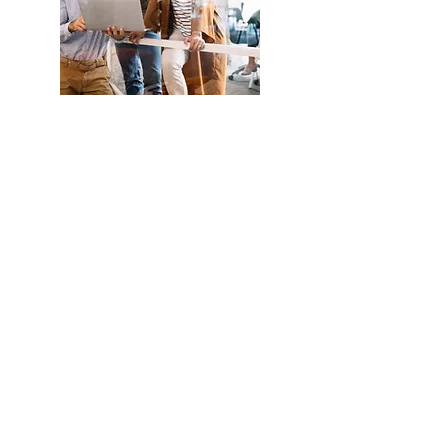
Conozca
más sobre
la
Fundación
Eud