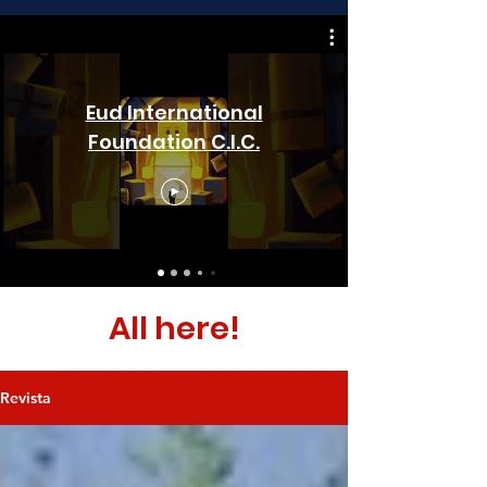
Eud International
Foundation C.I.C.
All here!
Revista