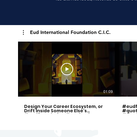
Eud International Foundation C.I.C.
01:09
Design Your Career Ecosystem, or
#eudf
Drift Inside Someone Else’s
#quot
#eudfoundation #motivation
#free
#quotes
#inspi