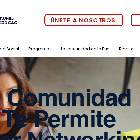
ÚNETE A NOSOTROS
mo Social
Programas
La comunidad de la Eud
Revista
 Comunidad
 Te Permite
er Networkin