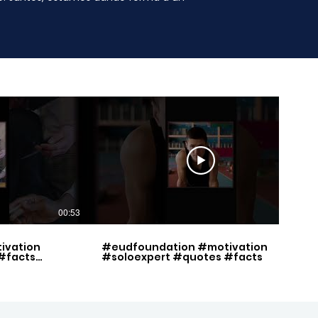
00:53
00:49
ivation
#eudfoundation #motivation
#facts
#soloexpert #quotes #facts
set