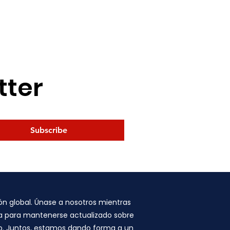
tter
Subscribe
n global. Únase a nosotros mientras
ora para mantenerse actualizado sobre
bio. Juntos, estamos dando forma a un