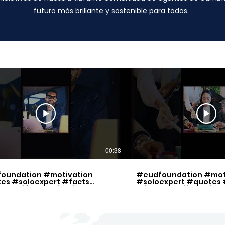
futuro más brillante y sostenible para todos.
00:38
oundation #motivation
#eudfoundation #mot
es #soloexpert #facts
#soloexpert #quotes 
lancelife #motivational
#freelancelife #mind
ration