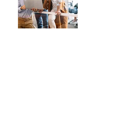
Conozca
más sobre
la
Fundación
Eud