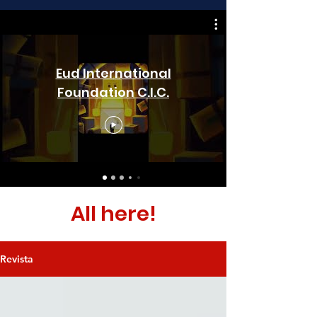
Eud International
Foundation C.I.C.
All here!
Revista