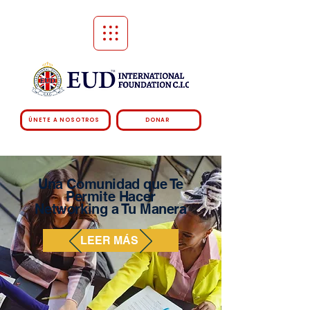
ÚNETE A NOSOTROS
DONAR
Una Comunidad que Te
Permite Hacer
Networking a Tu Manera
LEER MÁS