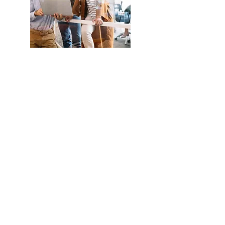
Conozca
más sobre
la
Fundación
Eud