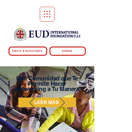
ÚNETE A NOSOTROS
DONAR
Una Comunidad que Te
Permite Hacer
Networking a Tu Manera
LEER MÁS