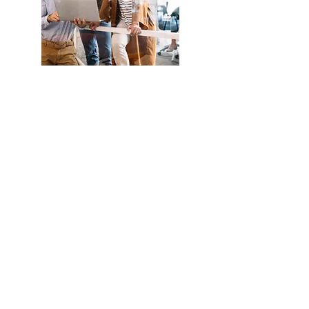
Conozca
más sobre
la
Fundación
Eud