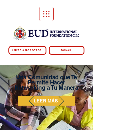
ÚNETE A NOSOTROS
DONAR
Una Comunidad que Te
Permite Hacer
Networking a Tu Manera
LEER MÁS