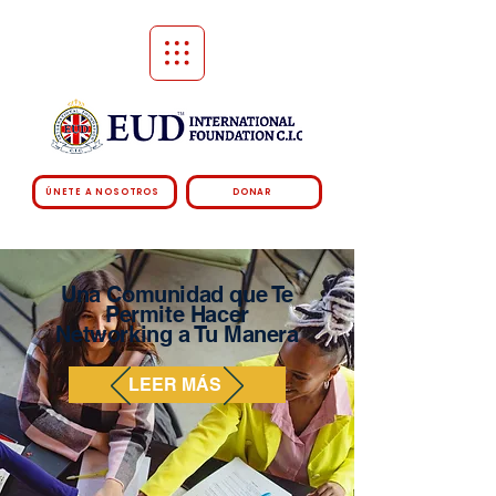
ÚNETE A NOSOTROS
DONAR
Una Comunidad que Te
Permite Hacer
Networking a Tu Manera
LEER MÁS