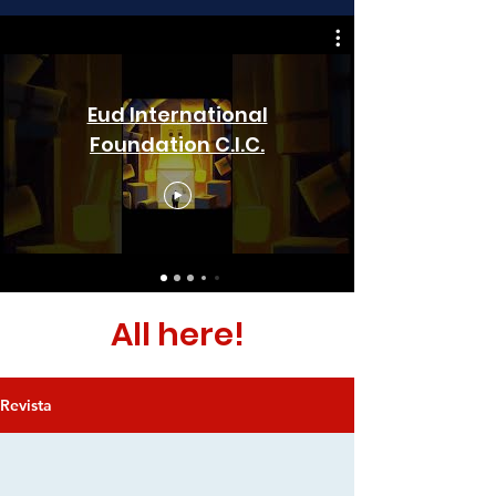
Eud International
Foundation C.I.C.
All here!
Revista