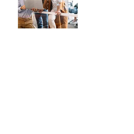
Conozca
más sobre
la
Fundación
Eud